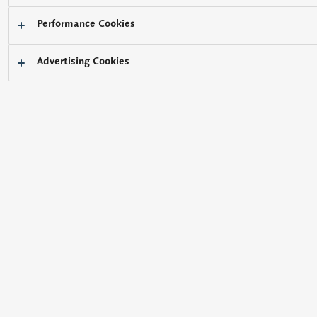
实装、半导体、FPD
产品
计量和测量系统
UA3P系列
Performance Cookies
概要
优势和特点
产品规格
Advertising Cookies
Ultrahigh accurate 3-D
profilometer (UA3P)