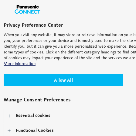
Privacy Preference Center
When you visit any website, it may store or retrieve information on your 
you, your preferences or your device and is mostly used to make the site w
identify you, but it can give you a more personalized web experience. Bec
some types of cookies. Click on the different category headings to find o
of cookies may impact your experience of the site and the services we are 
More information
计量和测量系统
–
Ultrahigh accurate 3-D profilometer (UA3P)
Allow All
超高精度三维测量仪 UA3P系
列
Manage Consent Preferences
专为测量需达到纳米级精度的非球面透镜及模具、自由曲面光学系
Essential cookies
统、反射镜以及其他精密零件而设计。
Functional Cookies