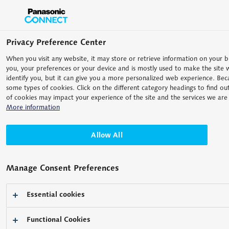
Privacy Preference Center
When you visit any website, it may store or retrieve information on your 
you, your preferences or your device and is mostly used to make the site w
identify you, but it can give you a more personalized web experience. Bec
some types of cookies. Click on the different category headings to find o
of cookies may impact your experience of the site and the services we are 
More information
对多样化基板和生产形态的
对应
Allow All
针对每个问题与困扰进行提案
Manage Consent Preferences
Essential cookies
实装、半导体、FPD
解决方案
对多样化基板和生产形态的对应
Functional Cookies