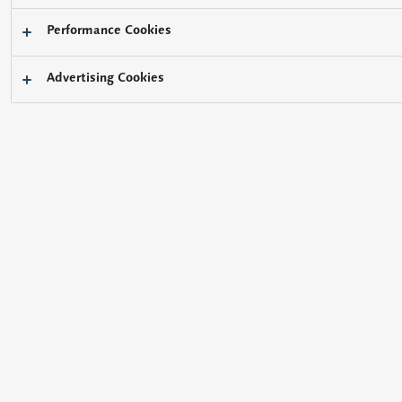
Performance Cookies
您有过这样的困扰吗？
Advertising Cookies
希望
稳定
焊料
的位置和体积并确保
印刷品质
希望
通过
抑制焊料印刷
偏差和
贴装
偏差的影响来确保
品质
即使
基板
弯曲也要正确
印刷
需要
在微小开口部稳定印刷
希望应对长尺寸基板
希望通过补偿基板高度
(
翘曲
)
来提高贴装品质
松下的解决方案